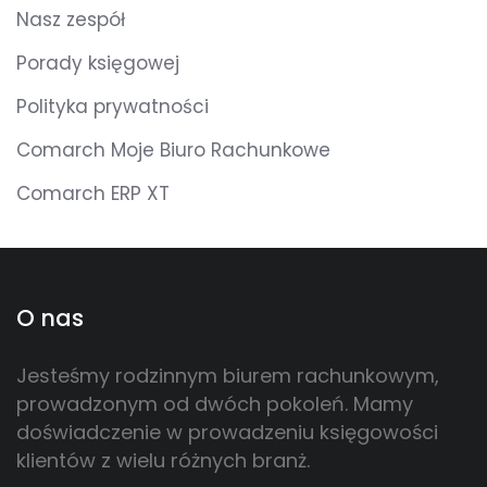
Nasz zespół
Porady księgowej
Polityka prywatności
Comarch Moje Biuro Rachunkowe
Comarch ERP XT
O nas
Jesteśmy rodzinnym biurem rachunkowym,
prowadzonym od dwóch pokoleń. Mamy
doświadczenie w prowadzeniu księgowości
klientów z wielu różnych branż.